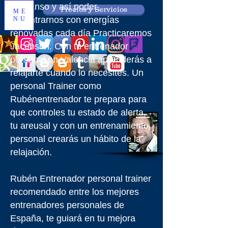
descanso y así poder
Precios y Servicios
ME
encontrarnos con energías
NU
renovadas cada día
Practicaremos
Jacobson. Con tu entrenador
personal en Valencia aprenderás a
relajarte cuando lo necesites. Un
personal Trainer como
Rubénentrenador te prepara para
que controles tu estado de alerta,
tu areusal y con un entrenamiento
personal crearás un hábito de la
relajación.
Rubén Entrenador personal trainer
recomendado entre los mejores
entrenadores personales de
España, te guiará en tu mejora